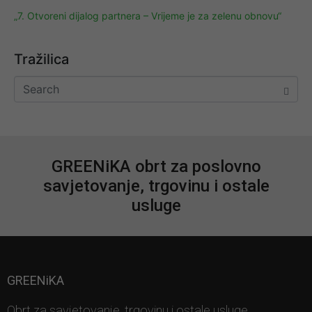
„7. Otvoreni dijalog partnera – Vrijeme je za zelenu obnovu“
Tražilica
GREENiKA obrt za poslovno
savjetovanje, trgovinu i ostale
usluge
GREENiKA
Obrt za savjetovanje, trgovinu i ostale usluge,