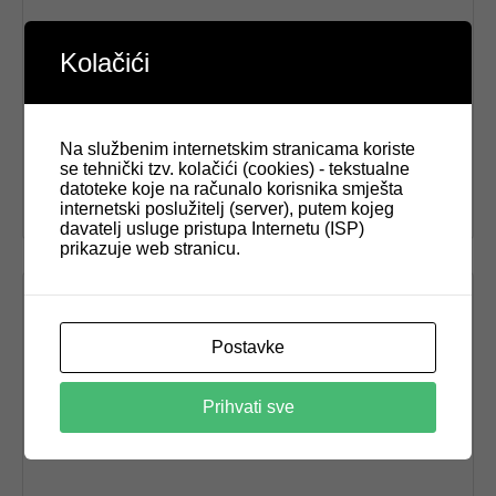
Kolačići
Na službenim internetskim stranicama koriste
se tehnički tzv. kolačići (cookies) - tekstualne
GREEN4DAZ – uloga i značaj zelene tranzicije u
datoteke koje na računalo korisnika smješta
procesu projektiranja
internetski poslužitelj (server), putem kojeg
davatelj usluge pristupa Internetu (ISP)
prikazuje web stranicu.
Postavke
Prihvati sve