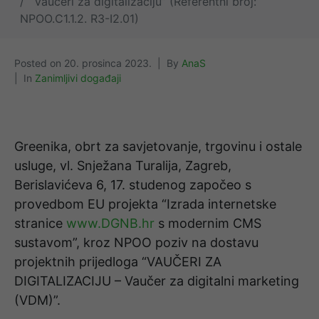
“Vaučeri za digitalizaciju” (Referentni broj:
NPOO.C1.1.2. R3-I2.01)
Posted on
20. prosinca 2023.
By
AnaS
In
Zanimljivi događaji
Greenika,
obrt za savjetovanje, trgovinu i ostale
usluge, vl. Snježana Turalija, Zagreb,
Berislavićeva 6, 17. studenog započeo s
provedbom EU projekta “Izrada internetske
stranice
www.DGNB.hr
s modernim CMS
sustavom”, kroz NPOO poziv na dostavu
projektnih prijedloga “VAUČERI ZA
DIGITALIZACIJU – Vaučer za digitalni marketing
(VDM)”.